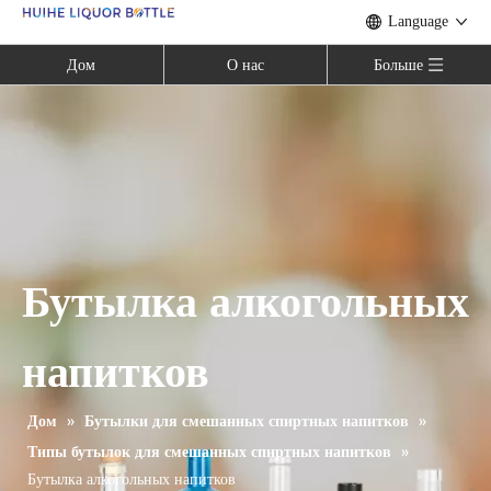
Language
Дом
О нас
Больше
Бутылка алкогольных
напитков
Дом
»
Бутылки для смешанных спиртных напитков
»
Типы бутылок для смешанных спиртных напитков
»
Бутылка алкогольных напитков