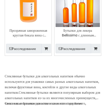
Прозрачная замороженная
Бутылки для ликера
круглая бокала вина с
Bellissima с длинным
фруктами
горлышком и портвейном,
ледяное вино, оптовая
Расследование
Расследование
продажа
Стеклянные бутылки для алкогольных напитков обычно
используются для упаковки самых разных алкогольных напитков,
включая фруктовые вина, коктейли и другие виды алкогольных
напитков.Стеклянные бутылки являются популярным выбором для
алкогольных напитков из-за их многочисленных преимуществ,
таких как сохранение качества и свежести содержимого,
Стеклянные бутылки для алкогольных напитков более