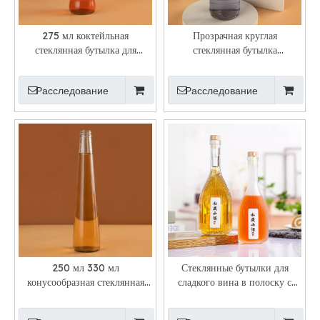
275 мл коктейльная
Прозрачная круглая
стеклянная бутылка для
стеклянная бутылка
фруктов и вина с коронной
лимончелло емкостью 250 мл
крышкой
Расследование
Расследование
250 мл 330 мл
Стеклянные бутылки для
конусообразная стеклянная
сладкого вина в полоску с
бутылка для коктейля
длинным горлышком