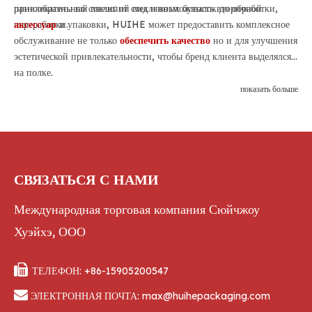
привлекательный внешний вид и возможность вторичной
разнообразны по стилю: от стеклянных бутылок до обработки,
переработки.
аксессуар
и упаковки, HUIHE может предоставить комплексное
обслуживание не только
обеспечить качество
но и для улучшения
эстетической привлекательности, чтобы бренд клиента выделялся
на полке.
показать больше
СВЯЗАТЬСЯ С НАМИ
Международная торговая компания Сюйчжоу
Хуэйхэ, ООО

ТЕЛЕФОН: +86-15905200547

ЭЛЕКТРОННАЯ ПОЧТА:
max@huihepackaging.com