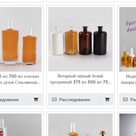
Янтарный черный белый
0 мл 700 мл плоских
Инди
прозрачный 375 мл 500 мл 750
х духов Стеклянные
ликеры 
мл фармацевтические стеклянные
бутылки
бутылки
едование
Расследование
Ра