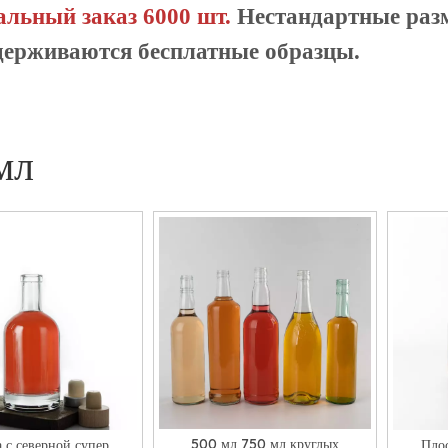
льный заказ 6000 шт.
Нестандартные раз
держиваются бесплатные образцы.
мл
500 мл 750 мл круглых
 с северной супер
Плос