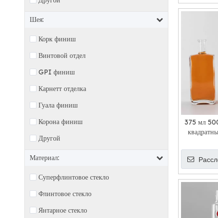
Другой
Шея:
Корк финиш
Винтовой отдел
GPI финиш
Карнетт отделка
Гуала финиш
Корона финиш
375 мл 50
квадратны
Другой
Материал:
Рассл
Суперфлинтовое стекло
Флинтовое стекло
Янтарное стекло