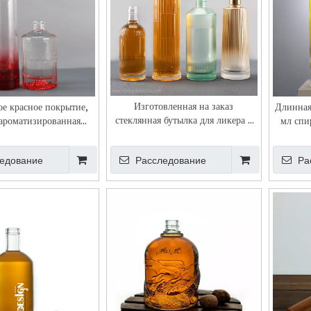
Изготовленная на заказ
ое красное покрытие,
Длинная
стеклянная бутылка для ликера с
ароматизированная
мл спи
вертикальной полосой и
для ликера, 50 мл,
ребристой полоской с областью
 упаковка для водки и
едование
Расследование
Ра
этикетки
джина