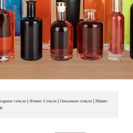
тарное стекло
|
Флинт Стекло
|
Опаловое стекло
|
Мини-
ой