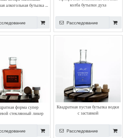
колба бутылки духа
ная алкогольная бутылка с
винтовой отделкой
сследование
Расследование
Квадратная пустая бутылка водки
дратная форма супер
с заставкой
евой стеклянный ликер
сследование
Расследование