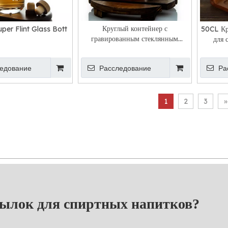
Круглый контейнер с
er Flint Glass Bott
50CL Кр
гравированным стеклянным
для 
ликером Dragon
едование
Расследование
Ра
1
2
3
»
тылок для спиртных напитков?