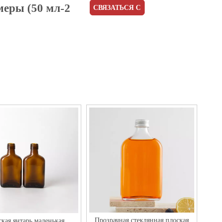
меры (50 мл-2
СВЯЗАТЬСЯ С
НАМИ
Прозрачная стеклянная плоская
кая янтарь маленькая