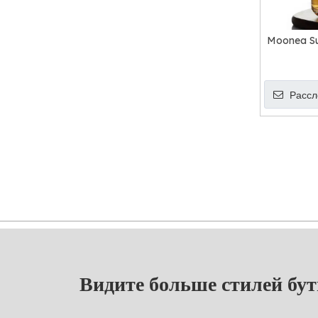
Moonea Sup
Рассл
Видите больше стилей бу