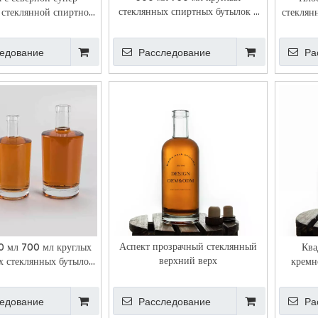
стеклянных спиртных бутылок с
 стеклянной спиртной
стеклян
винтовыми крышками
напиткой
едование
Расследование
Ра
Аспект прозрачный стеклянный
0 мл 700 мл круглых
Ква
верхний верх
х стеклянных бутылок
кремн
объем
едование
Расследование
Ра