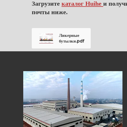
Загрузите
каталог Huihe
и получ
почты ниже.
Ликерные
бутылки.pdf