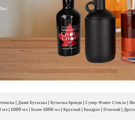
0мл
 текилы
|
Джин Бутылка
|
Бутылка бренди
|
Супер Флинт Стекло
|
Ян
0 мл
|
1000 мл
|
Более 1000 мл
|
Круглый
|
Квадрат
|
Плоский
|
Друг