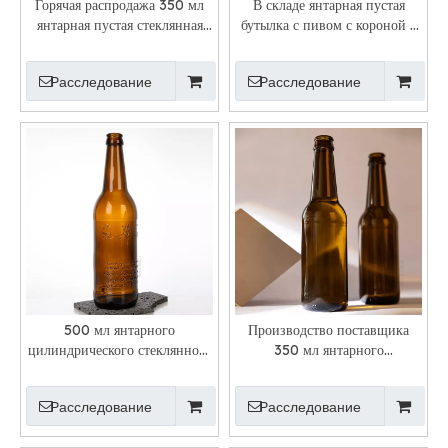
Горячая распродажа 350 мл
В складе янтарная пустая
янтарная пустая стеклянная
бутылка с пивом с короной с
бутылка с пивом с коронной
короной
крышкой
Расследование
Расследование
500 мл янтарного
Производство поставщика
цилиндрического стеклянного
350 мл янтарного
пива с коронной крышкой
стеклянного пива оптом
Расследование
Расследование