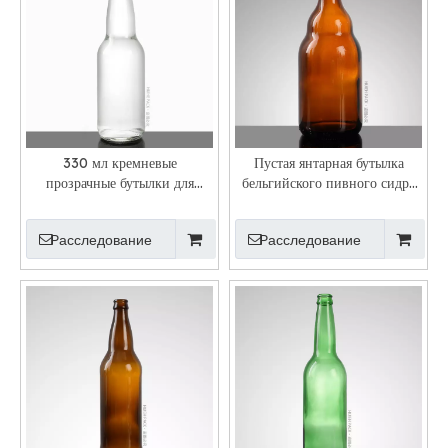
330 мл кремневые
Пустая янтарная бутылка
прозрачные бутылки для
бельгийского пивного сидра
фруктового пива и яблока с
на 330 мл с коронной
твердым сидром
крышкой
Расследование
Расследование