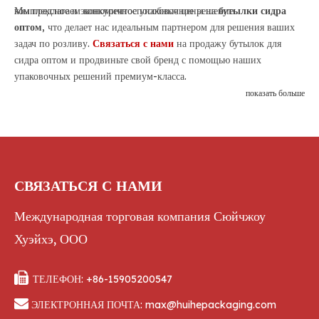
комплексное и экономичное упаковочное решение.
Мы предлагаем конкурентоспособные цены на
бутылки сидра
оптом
, что делает нас идеальным партнером для решения ваших
задач по розливу.
Связаться с нами
на продажу бутылок для
сидра оптом и продвиньте свой бренд с помощью наших
упаковочных решений премиум-класса.
показать больше
СВЯЗАТЬСЯ С НАМИ
Международная торговая компания Сюйчжоу
Хуэйхэ, ООО

ТЕЛЕФОН: +86-15905200547

ЭЛЕКТРОННАЯ ПОЧТА:
max@huihepackaging.com