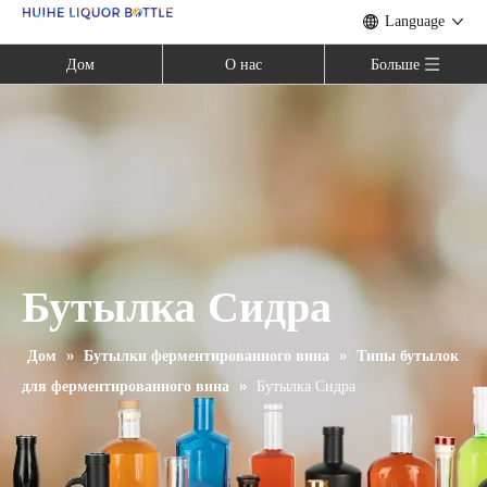
Language
Дом
О нас
Больше
Бутылка Сидра
Дом
»
Бутылки ферментированного вина
»
Типы бутылок
для ферментированного вина
»
Бутылка Сидра