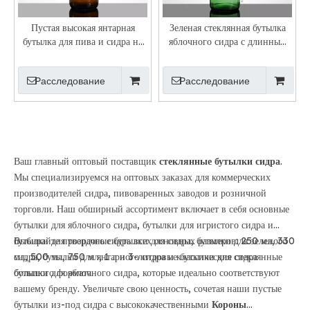
Пустая высокая янтарная
Зеленая стеклянная бутылка
бутылка для пива и сидра на
яблочного сидра с длинным
20 унций, 600 мл, отделка
горлышком, 600 мл, 20
короной
унций
Расследование
Расследование
Ваш главный оптовый поставщик
стеклянные бутылки сидра
.
Мы специализируемся на оптовых заказах для коммерческих
производителей сидра, пивоваренных заводов и розничной
торговли. Наш обширный ассортимент включает в себя основные
бутылки для яблочного сидра, бутылки для игристого сидра и
бутылки для твердого сидра всех основных размеров: 250 мл, 330
Выбирайте прозрачные бутылки для сидра, бутылки для зеленого
мл, 500 мл, 750 мл, 1 л и 3-литровые бутылки для сидра
сидра, бутылки для янтарного сидра и классические стеклянные
большого формата.
бутылки для яблочного сидра, которые идеально соответствуют
вашему бренду. Увеличьте свою ценность, сочетая наши пустые
бутылки из-под сидра с высококачественными
Короны