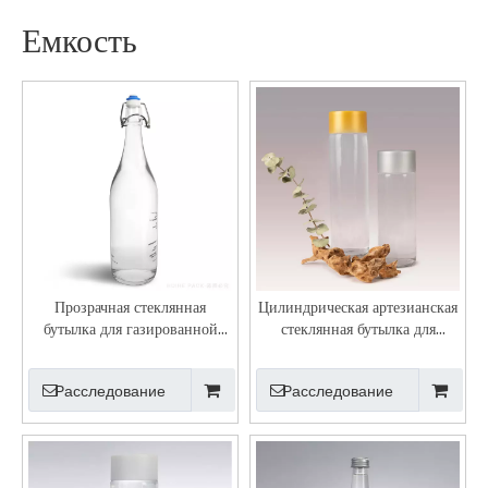
Емкость
Прозрачная стеклянная
Цилиндрическая артезианская
бутылка для газированной
стеклянная бутылка для
воды объемом 1000 мл с
негазированной воды Voss с
поворотной крышкой
завинчивающейся крышкой
Расследование
Расследование