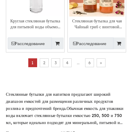
Круглая стеклянная бутылка
Стеклянная бутылка для чая
для питьевой воды объемом
Чайный гриб с винтовой
250 мл с завинчивающейся
отделкой 300 мл 500 мл
крышкой
Расследование
Расследование
1
2
3
4
...
6
»
Стеклянные бутылки для напитков предлагают широкий
диапазон емкостей для размещения различных продуктов
розлива и предпочтений бренда.Обычная емкость для упаковки
воды включает стеклянные бутылки емкостью 250, 500 и 750
мл, которые идеально подходят для минеральной, питьевой и
очищенной воды.Для
упаковка сока
Обычно используются