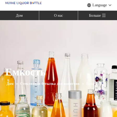
Language
Дом
О нас
Больше
Емкость
Дом
»
Стеклянная бутылка для напитков
»
Емкость