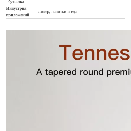
бутылка
Индустрия
Ликер, напитки и еда
приложений